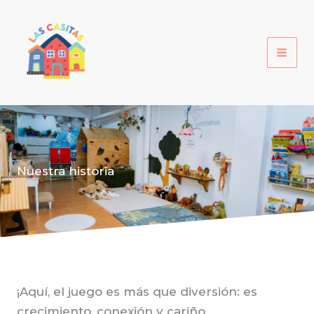
Ir
al
contenido
Nuestra historia
¡Aquí, el juego es más que diversión: es
crecimiento, conexión y cariño.