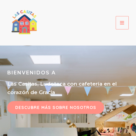
Ir
al
contenido
BIENVENIDOS A
Las Casitas, Ludoteca con cafetería en el
corazón de Gracia
DESCUBRE MÁS SOBRE NOSOTROS